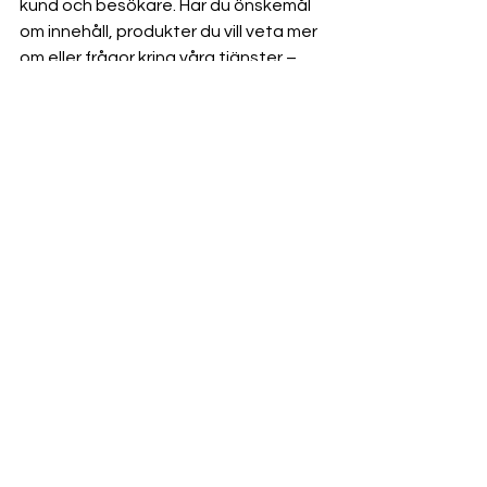
kund och besökare. Har du önskemål 
om innehåll, produkter du vill veta mer 
om eller frågor kring våra tjänster – 
tveka inte att kontakta oss.
Välkommen att utforska vår nya sida, 
och följ oss här i bloggen för mer 
inspiration, kunskap och nyheter.
Tillsammans lyfter vi högre. 💪
Visa alla
Senaste inlägg