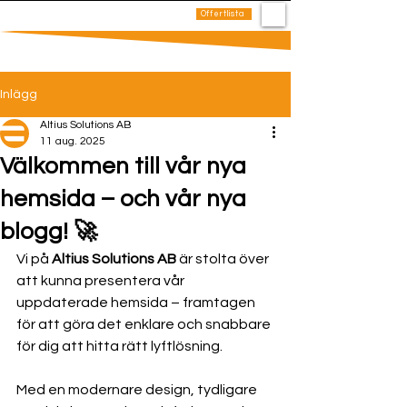
0
Offertlista
Hem
Produkter
Kontakt
Inlägg
Altius Solutions AB
11 aug. 2025
Välkommen till vår nya
hemsida – och vår nya
blogg! 🚀
Vi på 
Altius Solutions AB
 är stolta över 
att kunna presentera vår 
uppdaterade hemsida – framtagen 
för att göra det enklare och snabbare 
för dig att hitta rätt lyftlösning.
Med en modernare design, tydligare 