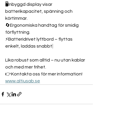
🖥️Inbyggd display visar 
batterikapacitet, spänning och 
körtimmar. 
🔄️Ergonomiska handtag för smidig 
förflyttning. 
⚡Batteridrivet lyftbord – flyttas 
enkelt, laddas snabbt
Lika robust som alltid – nu utan kablar 
och med mer frihet.
👉Kontakta oss för mer information! 
www.altiusab.se
Visa alla
Senaste inlägg