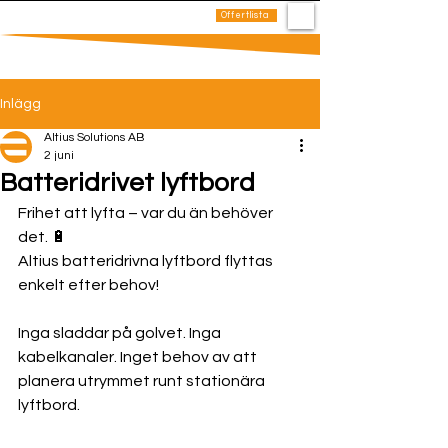
0
Offertlista
Hem
Produkter
Kontakt
Inlägg
Altius Solutions AB
2 juni
Batteridrivet lyftbord
Frihet att lyfta – var du än behöver 
det. 🔋
Altius batteridrivna lyftbord flyttas 
enkelt efter behov!
Inga sladdar på golvet. Inga 
kabelkanaler. Inget behov av att 
planera utrymmet runt stationära 
lyftbord. 