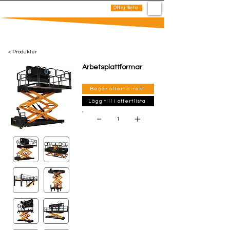
0
Offertlista
Hem
Produkter
Kontakt
< Produkter
Arbetsplattformar
Begär offert direkt
Lägg till i offertlista