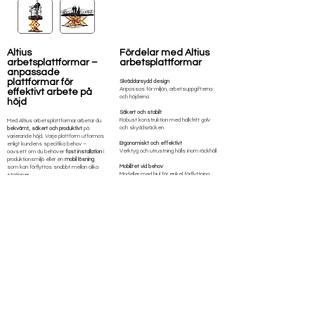
Altius
Fördelar med Altius
arbetsplattformar –
arbetsplattformar
anpassade
plattformar för
Skräddarsydd design
Anpassas för miljön, arbetsuppgifterna
effektivt arbete på
och höjderna
höjd
Säkert och stabilt
Robust konstruktion med halkfritt golv
Med Altius arbetsplattformar arbetar du
och skyddsräcken
bekvämt, säkert och produktivt
på
varierande höjd. Varje plattform utformas
Ergonomiskt och effektivt
enligt kundens specifika behov –
Verktyg och utrustning hålls inom räckhåll
oavsett om du behöver
fast installation
i
produktionsmiljö eller en
mobil lösning
Mobilitet vid behov
som kan förflyttas snabbt mellan olika
Modeller med hjul för enkel förflyttning
stationer.
Flexibel utrustning
Plattformarna kan utrustas med ett
Möjlighet till belysning, eluttag, hyllor,
stort antal funktioner och tillval, såsom
vikklaffar m.m.
halkfritt golv, el- och tryckluftsuttag,
arbetsbelysning, verktygstavlor, hyllor,
För alla branscher
golvutskjut eller vikklaffar
– allt för att
Används vid t.ex. montering av fordon,
skapa en optimal och ergonomisk
båtar och industrimaskiner
arbetsmiljö.
Hög driftsäkerhet
Altius arbetsplattformar tillverkas för att
K
onstruerade för långvarig och pålitlig
klara tuff drift i både inomhus- och
användning
utomhusmiljöer – även i
ATEX-klassade
zoner
eller
offshoremiljöer
där högsta
Uppfyller standarder
säkerhetsnivå krävs.
C
E-märkta och tillverkade enligt gällande
krav
De är
CE-märkta
och uppfyller alla
gällande standarder för arbete på höjd.