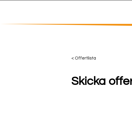
Hem
Pr
< Offertlista
Skicka offe