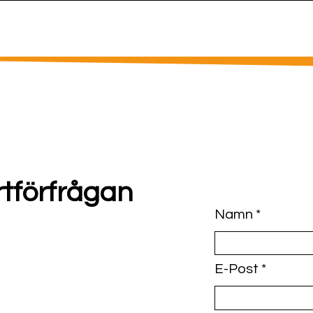
odukter
Kontakt
Om oss
Blogg
rtförfrågan
Namn
E-Post